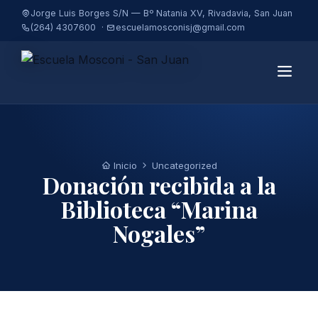
Jorge Luis Borges S/N — Bº Natania XV, Rivadavia, San Juan
(264) 4307600 ·
escuelamosconisj@gmail.com
INSTITUCIONAL
EQUIPO DE CONDUCCIÓN
Inicio
Uncategorized
Donación recibida a la
ADMINISTRACIÓN
Biblioteca “Marina
PRECEPTORES
Nogales”
JEFES DE DEPARTAMENTOS
LA ESCUELA
NORMATIVA VIGENTE