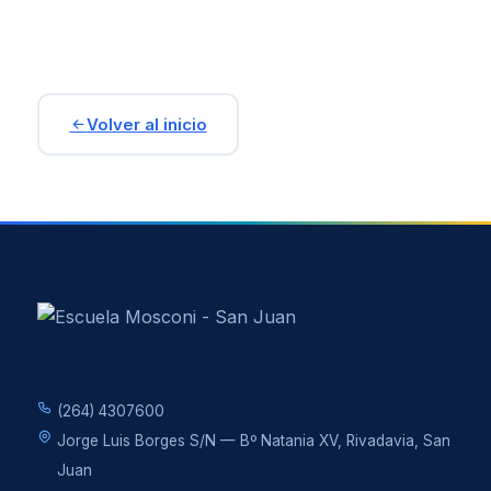
Volver al inicio
(264) 4307600
Jorge Luis Borges S/N — Bº Natania XV, Rivadavia, San
Juan