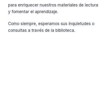
para enriquecer nuestros materiales de lectura
CENTRO DE ESTUDIANTES
y fomentar el aprendizaje.
MESAS DE EXÁMENES
Como siempre, esperamos sus inquietudes o
DOCENTES
consultas a través de la biblioteca.
LLAMADO DE PRENSA INSTITUCIONAL
LLAMADO DE PRENSA PROVINCIAL
ONLINE
CAMPUS VIRTUAL
TUTORIALES VIRTUALES
BIBLIOTECA