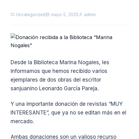
NOTICIAS
Uncategorized
mayo 5, 2025
admin
ENSEÑANZA
CALENDARIO ESCOLAR
CICLO BÁSICO
Desde la Biblioteca Marina Nogales, les
CIENCIAS NATURALES
informamos que hemos recibido varios
ejemplares de dos obras del escritor
CIENCIAS SOCIALES Y HUMANIDADES
sanjuanino Leonardo García Pareja.
ECONOMÍA Y ADMINISTRACIÓN
Y una importante donación de revistas “MUY
PROGRAMAS NACIONALES
INTERESANTE”, que ya no se editan más en el
ORQUESTAS Y CORO
mercado.
ESTUDIANTES
Ambas donaciones son un valioso recurso