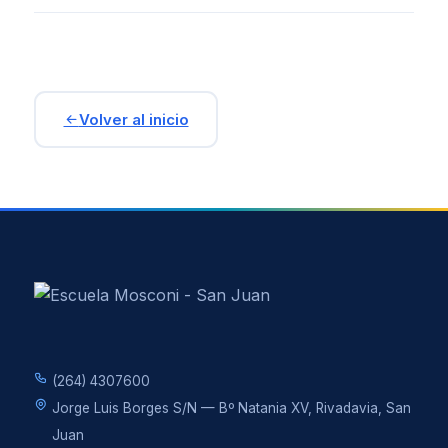
NOTICIAS
ENSEÑANZA
Volver al inicio
CALENDARIO ESCOLAR
CICLO BÁSICO
CIENCIAS NATURALES
CIENCIAS SOCIALES Y HUMANIDADES
ECONOMÍA Y ADMINISTRACIÓN
PROGRAMAS NACIONALES
(264) 4307600
ORQUESTAS Y CORO
Jorge Luis Borges S/N — Bº Natania XV, Rivadavia, San
ESTUDIANTES
Juan