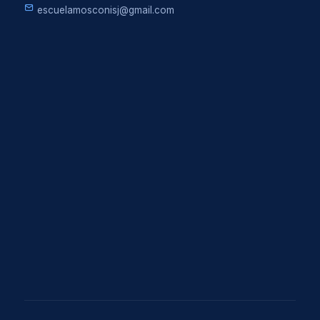
escuelamosconisj@gmail.com
CENTRO DE ESTUDIANTES
MESAS DE EXÁMENES
DOCENTES
LLAMADO DE PRENSA INSTITUCIONAL
LLAMADO DE PRENSA PROVINCIAL
ONLINE
CAMPUS VIRTUAL
TUTORIALES VIRTUALES
BIBLIOTECA