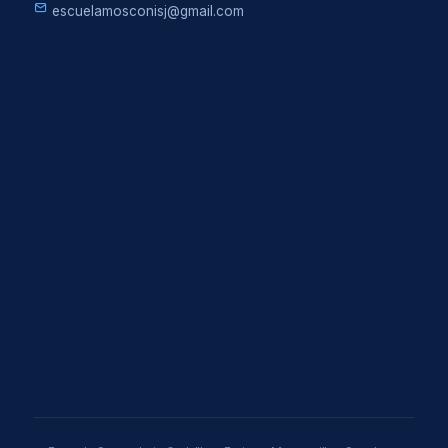
escuelamosconisj@gmail.com
CENTRO DE ESTUDIANTES
MESAS DE EXÁMENES
DOCENTES
LLAMADO DE PRENSA INSTITUCIONAL
LLAMADO DE PRENSA PROVINCIAL
ONLINE
CAMPUS VIRTUAL
TUTORIALES VIRTUALES
BIBLIOTECA