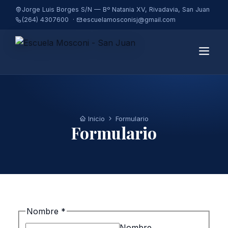
Jorge Luis Borges S/N — Bº Natania XV, Rivadavia, San Juan
(264) 4307600 ·
escuelamosconisj@gmail.com
INSTITUCIONAL
EQUIPO DE CONDUCCIÓN
Inicio
Formulario
Formulario
ADMINISTRACIÓN
PRECEPTORES
JEFES DE DEPARTAMENTOS
LA ESCUELA
Nombre
*
NORMATIVA VIGENTE
Nombre