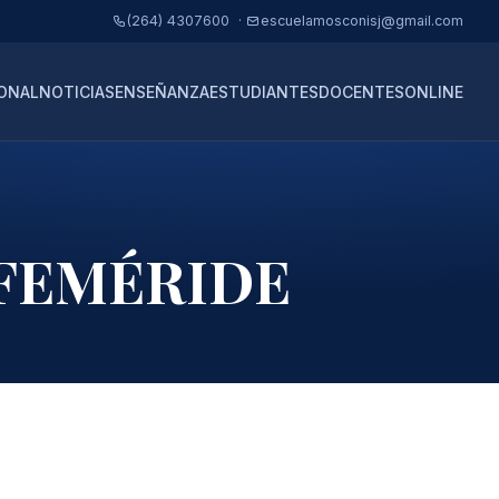
(264) 4307600 ·
escuelamosconisj@gmail.com
IONAL
NOTICIAS
ENSEÑANZA
ESTUDIANTES
DOCENTES
ONLINE
EFEMÉRIDE