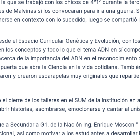
 la que se trabajó con los chicos de 4°1° durante la t
oes de Malvinas si los convocaran para ir a una guerra. 
erse en contexto con lo sucedido, luego se compartió 
sde el Espacio Curricular Genética y Evolución, con lo
n los conceptos y todo lo que el tema ADN en sí compe
acerca de la importancia del ADN en el reconocimiento d
 puerta que abre la Ciencia en la vida cotidiana. Tambi
ñaron y crearon escarapelas muy originales que repartier
 el cierre de los talleres en el SUM de la institución e
ubrir historias, asombrarse, emocionarse y cantar al u
cuela Secundaria Grl. de la Nación Ing. Enrique Mosconi”
nacional, así como motivar a los estudiantes a desarrolla