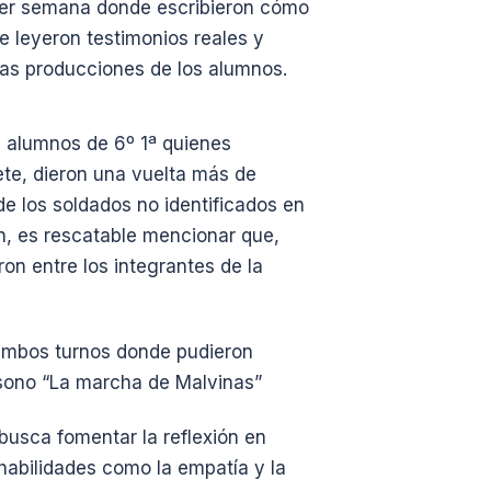
ercer semana donde escribieron cómo
Se leyeron testimonios reales y
las producciones de los alumnos.
s alumnos de 6º 1ª quienes
te, dieron una vuelta más de
e los soldados no identificados en
én, es rescatable mencionar que,
on entre los integrantes de la
n ambos turnos donde pudieron
nísono “La marcha de Malvinas”
 busca fomentar la reflexión en
r habilidades como la empatía y la