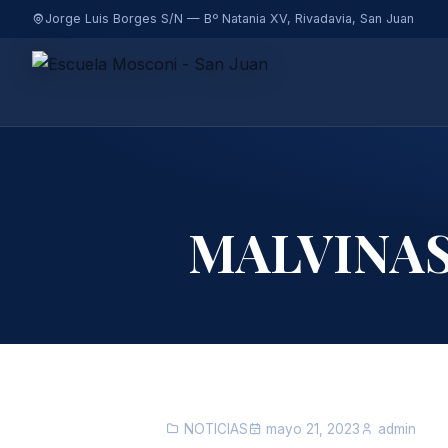
Jorge Luis Borges S/N — Bº Natania XV, Rivadavia, San Juan
MALVINAS
NOTICIAS
mayo 21, 2023
admin