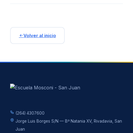
NOTICIAS
ENSEÑANZA
Volver al inicio
CALENDARIO ESCOLAR
CICLO BÁSICO
CIENCIAS NATURALES
CIENCIAS SOCIALES Y HUMANIDADES
ECONOMÍA Y ADMINISTRACIÓN
PROGRAMAS NACIONALES
(264) 4307600
ORQUESTAS Y CORO
Jorge Luis Borges S/N — Bº Natania XV, Rivadavia, San
ESTUDIANTES
Juan