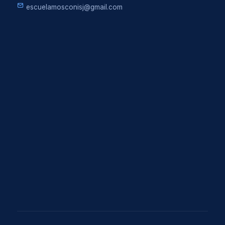
escuelamosconisj@gmail.com
CENTRO DE ESTUDIANTES
MESAS DE EXÁMENES
DOCENTES
LLAMADO DE PRENSA INSTITUCIONAL
LLAMADO DE PRENSA PROVINCIAL
ONLINE
CAMPUS VIRTUAL
TUTORIALES VIRTUALES
BIBLIOTECA